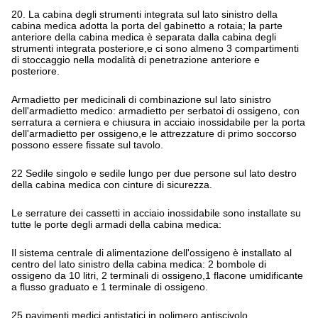
20. La cabina degli strumenti integrata sul lato sinistro della
cabina medica adotta la porta del gabinetto a rotaia; la parte
anteriore della cabina medica è separata dalla cabina degli
strumenti integrata posteriore,e ci sono almeno 3 compartimenti
di stoccaggio nella modalità di penetrazione anteriore e
posteriore.
Armadietto per medicinali di combinazione sul lato sinistro
dell'armadietto medico: armadietto per serbatoi di ossigeno, con
serratura a cerniera e chiusura in acciaio inossidabile per la porta
dell'armadietto per ossigeno,e le attrezzature di primo soccorso
possono essere fissate sul tavolo.
22 Sedile singolo e sedile lungo per due persone sul lato destro
della cabina medica con cinture di sicurezza.
Le serrature dei cassetti in acciaio inossidabile sono installate su
tutte le porte degli armadi della cabina medica:
Il sistema centrale di alimentazione dell'ossigeno è installato al
centro del lato sinistro della cabina medica: 2 bombole di
ossigeno da 10 litri, 2 terminali di ossigeno,1 flacone umidificante
a flusso graduato e 1 terminale di ossigeno.
25 pavimenti medici antistatici in polimero antiscivolo,