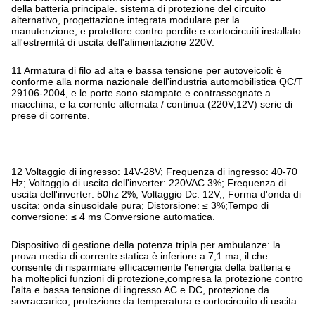
della batteria principale. sistema di protezione del circuito
alternativo, progettazione integrata modulare per la
manutenzione, e protettore contro perdite e cortocircuiti installato
all'estremità di uscita dell'alimentazione 220V.
11 Armatura di filo ad alta e bassa tensione per autoveicoli: è
conforme alla norma nazionale dell'industria automobilistica QC/T
29106-2004, e le porte sono stampate e contrassegnate a
macchina, e la corrente alternata / continua (220V,12V) serie di
prese di corrente.
12 Voltaggio di ingresso: 14V-28V; Frequenza di ingresso: 40-70
Hz; Voltaggio di uscita dell'inverter: 220VAC 3%; Frequenza di
uscita dell'inverter: 50hz 2%; Voltaggio Dc: 12V;; Forma d'onda di
uscita: onda sinusoidale pura; Distorsione: ≤ 3%;Tempo di
conversione: ≤ 4 ms Conversione automatica.
Dispositivo di gestione della potenza tripla per ambulanze: la
prova media di corrente statica è inferiore a 7,1 ma, il che
consente di risparmiare efficacemente l'energia della batteria e
ha molteplici funzioni di protezione,compresa la protezione contro
l'alta e bassa tensione di ingresso AC e DC, protezione da
sovraccarico, protezione da temperatura e cortocircuito di uscita.