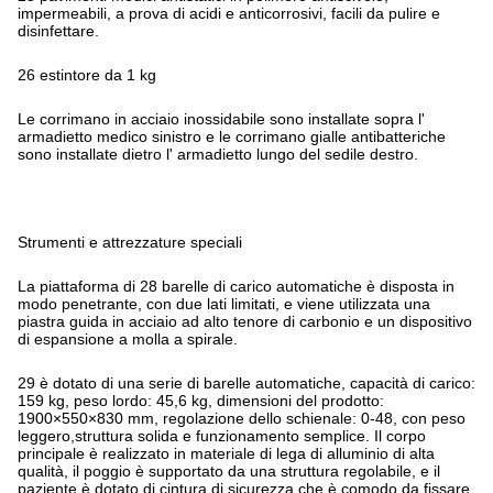
impermeabili, a prova di acidi e anticorrosivi, facili da pulire e
disinfettare.
26 estintore da 1 kg
Le corrimano in acciaio inossidabile sono installate sopra l'
armadietto medico sinistro e le corrimano gialle antibatteriche
sono installate dietro l' armadietto lungo del sedile destro.
Strumenti e attrezzature speciali
La piattaforma di 28 barelle di carico automatiche è disposta in
modo penetrante, con due lati limitati, e viene utilizzata una
piastra guida in acciaio ad alto tenore di carbonio e un dispositivo
di espansione a molla a spirale.
29 è dotato di una serie di barelle automatiche, capacità di carico:
159 kg, peso lordo: 45,6 kg, dimensioni del prodotto:
1900×550×830 mm, regolazione dello schienale: 0-48, con peso
leggero,struttura solida e funzionamento semplice. Il corpo
principale è realizzato in materiale di lega di alluminio di alta
qualità, il poggio è supportato da una struttura regolabile, e il
paziente è dotato di cintura di sicurezza,che è comodo da fissare